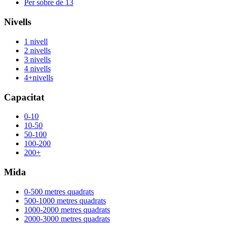
Per sobre de 13
Nivells
1 nivell
2 nivells
3 nivells
4 nivells
4+nivells
Capacitat
0-10
10-50
50-100
100-200
200+
Mida
0-500 metres quadrats
500-1000 metres quadrats
1000-2000 metres quadrats
2000-3000 metres quadrats