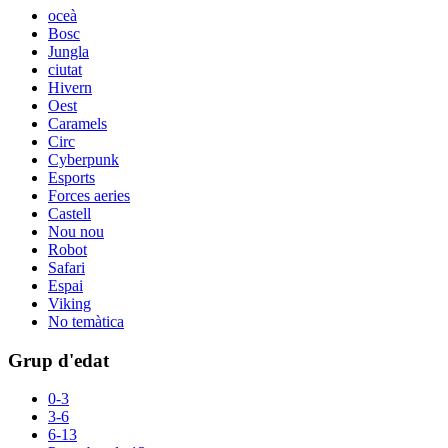
oceà
Bosc
Jungla
ciutat
Hivern
Oest
Caramels
Circ
Cyberpunk
Esports
Forces aeries
Castell
Nou nou
Robot
Safari
Espai
Viking
No temàtica
Grup d'edat
0-3
3-6
6-13