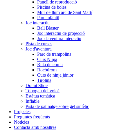
Panell de reproducció
Piscina de boles
Mur de llum arc de Sant Martí
Parc infantil
Joc interactiu
Ball Blaster
Joc interactiu de projecció
Joc d'aventura interactiu
Pista de curses
Joc d'aventura
Parc de trampolins
Curs Ninja
Ruta de corda
Rocòdrom
Curs de ninja júnior
Tirolina
Donut Slide
Tobogan del volcà
Estàtua temàtica
Inflable
Pista de patinatge sobre gel sintètic
Projectes
Preguntes freqüents
Notícies
Contacta amb nosaltres