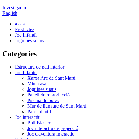
Investigació
English
a casa
Productes
Joc Infantil
Joguines suaus
Categories
Estructura de pati interior
Joc Infantil
Xarxa Arc de Sant Martí
Mini casa
Joguines suaus
Panell de reproducció
Piscina de boles
Mur de llum arc de Sant Martí
Parc infantil
Joc interactiu
Ball Blaster
Joc interactiu de projecció
Joc d'aventura interactiu