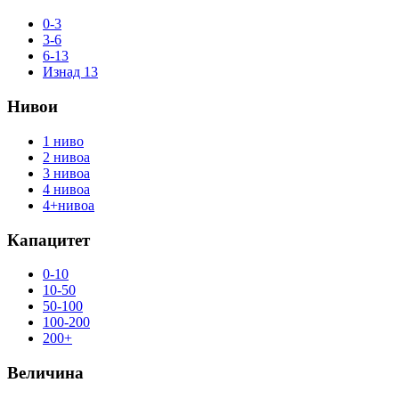
0-3
3-6
6-13
Изнад 13
Нивои
1 ниво
2 нивоа
3 нивоа
4 нивоа
4+нивоа
Капацитет
0-10
10-50
50-100
100-200
200+
Величина