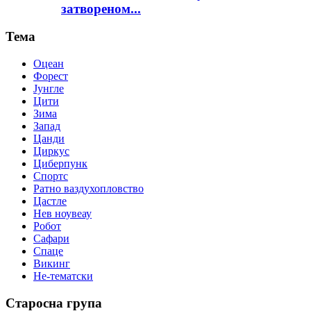
затвореном...
Тема
Оцеан
Форест
Јунгле
Цити
Зима
Запад
Цанди
Циркус
Циберпунк
Спортс
Ратно ваздухопловство
Цастле
Нев ноувеау
Робот
Сафари
Спаце
Викинг
Не-тематски
Старосна група