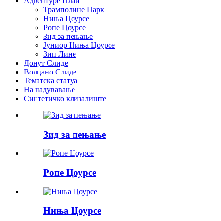
Адвентуре Плаи
Трамполине Парк
Ниња Цоурсе
Ропе Цоурсе
Зид за пењање
Јуниор Ниња Цоурсе
Зип Лине
Донут Слиде
Волцано Слиде
Тематска статуа
На надувавање
Синтетичко клизалиште
Зид за пењање
Ропе Цоурсе
Ниња Цоурсе