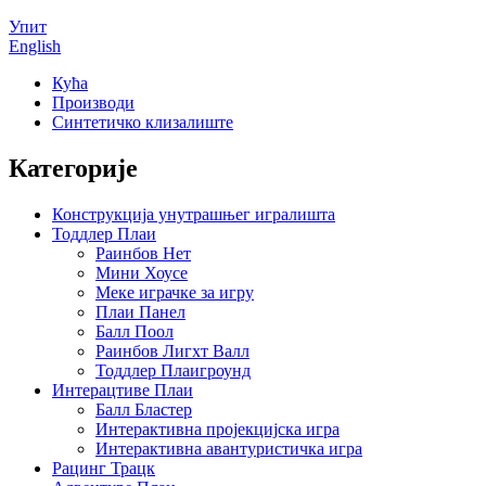
Упит
English
Кућа
Производи
Синтетичко клизалиште
Категорије
Конструкција унутрашњег игралишта
Тоддлер Плаи
Раинбов Нет
Мини Хоусе
Меке играчке за игру
Плаи Панел
Балл Поол
Раинбов Лигхт Валл
Тоддлер Плаигроунд
Интерацтиве Плаи
Балл Бластер
Интерактивна пројекцијска игра
Интерактивна авантуристичка игра
Рацинг Трацк