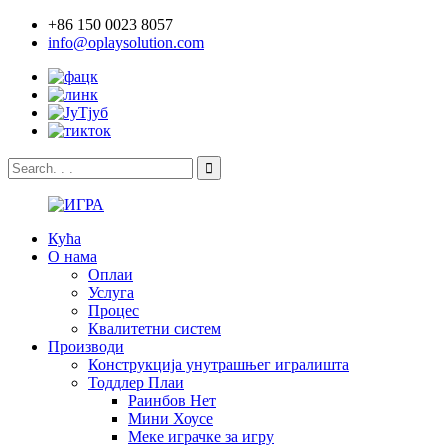
+86 150 0023 8057
info@oplaysolution.com
Кућа
О нама
Оплаи
Услуга
Процес
Квалитетни систем
Производи
Конструкција унутрашњег игралишта
Тоддлер Плаи
Раинбов Нет
Мини Хоусе
Меке играчке за игру