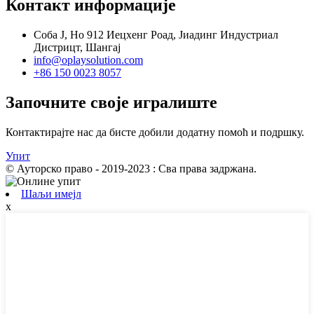
Контакт информације
Соба Ј, Но 912 Иецхенг Роад, Јиадинг Индустриал
Дистрицт, Шангај
info@oplaysolution.com
+86 150 0023 8057
Започните своје игралиште
Контактирајте нас да бисте добили додатну помоћ и подршку.
Упит
© Ауторско право - 2019-2023 : Сва права задржана.
Шаљи имејл
x