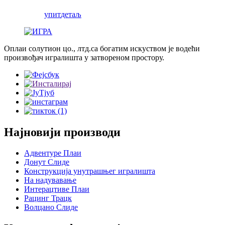
упит
детаљ
Оплаи солутион цо., лтд.са богатим искуством је водећи
произвођач игралишта у затвореном простору.
Најновији производи
Адвентуре Плаи
Донут Слиде
Конструкција унутрашњег игралишта
На надувавање
Интерацтиве Плаи
Рацинг Трацк
Волцано Слиде