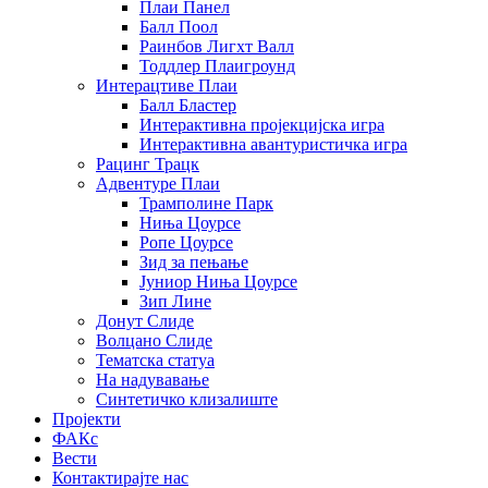
Плаи Панел
Балл Поол
Раинбов Лигхт Валл
Тоддлер Плаигроунд
Интерацтиве Плаи
Балл Бластер
Интерактивна пројекцијска игра
Интерактивна авантуристичка игра
Рацинг Трацк
Адвентуре Плаи
Трамполине Парк
Ниња Цоурсе
Ропе Цоурсе
Зид за пењање
Јуниор Ниња Цоурсе
Зип Лине
Донут Слиде
Волцано Слиде
Тематска статуа
На надувавање
Синтетичко клизалиште
Пројекти
ФАКс
Вести
Контактирајте нас