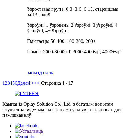
Узроставая група: 0-3, 3-6, 6-13, старэйшыя
за 13 гадоў
Узроўні: 1 ўзровень, 2 ўзроўні, 3 ўзроўні, 4
ўзроўні, 4+ ўзроўні
Ёмістасць: 50-100, 100-200, 200+
Памер: 2000-3000sqf, 3000-4000sqf, 4000+sqf
запыт
дэталь
1
2
3
4
5
6
Далей >
>>
Старонка 1 / 17
Кампанія Oplay Solution Co., Ltd. з багатым вопытам
з'яўляецца вядучым вытворцам гульнявых пляцовак для
памяшканняў.