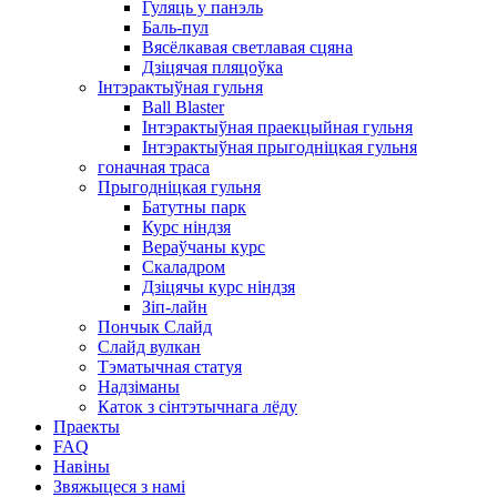
Гуляць у панэль
Баль-пул
Вясёлкавая светлавая сцяна
Дзіцячая пляцоўка
Інтэрактыўная гульня
Ball Blaster
Інтэрактыўная праекцыйная гульня
Інтэрактыўная прыгодніцкая гульня
гоначная траса
Прыгодніцкая гульня
Батутны парк
Курс ніндзя
Вераўчаны курс
Скаладром
Дзіцячы курс ніндзя
Зіп-лайн
Пончык Слайд
Слайд вулкан
Тэматычная статуя
Надзіманы
Каток з сінтэтычнага лёду
Праекты
FAQ
Навіны
Звяжыцеся з намі