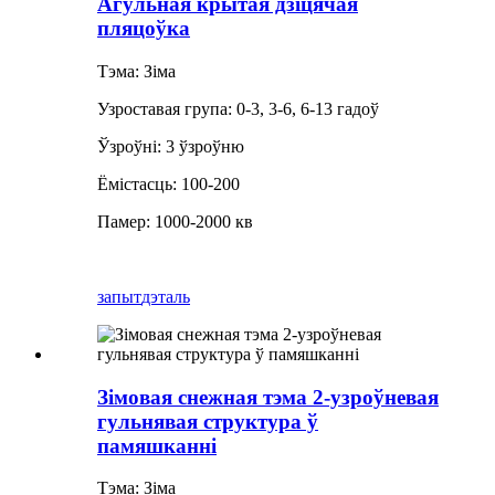
Агульная крытая дзіцячая
пляцоўка
Тэма: Зіма
Узроставая група: 0-3, 3-6, 6-13 гадоў
Ўзроўні: 3 ўзроўню
Ёмістасць: 100-200
Памер: 1000-2000 кв
запыт
дэталь
Зімовая снежная тэма 2-узроўневая
гульнявая структура ў
памяшканні
Тэма: Зіма