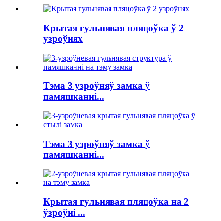
Крытая гульнявая пляцоўка ў 2
узроўнях
Тэма 3 узроўняў замка ў
памяшканні...
Тэма 3 узроўняў замка ў
памяшканні...
Крытая гульнявая пляцоўка на 2
ўзроўні ...