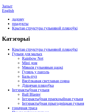
Запыт
English
дадому
прадукты
Крытая структура гульнявой пляцоўкі
Катэгорыі
Крытая структура гульнявой пляцоўкі
Гульня для малых
Rainbow Net
Міні дом
Мяккія гульнявыя цацкі
Гуляць у панэль
Баль-пул
Вясёлкавая светлавая сцяна
Дзіцячая пляцоўка
Інтэрактыўная гульня
Ball Blaster
Інтэрактыўная праекцыйная гульня
Інтэрактыўная прыгодніцкая гульня
гоначная траса