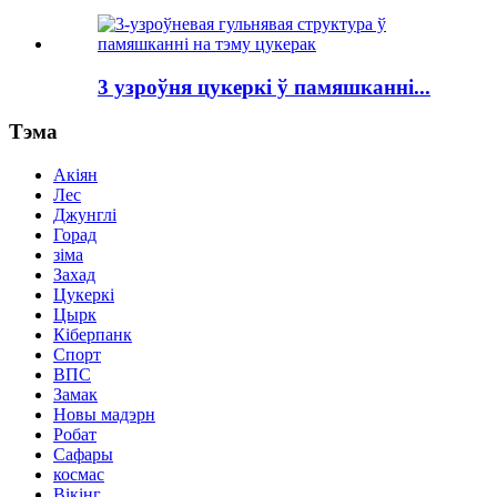
3 узроўня цукеркі ў памяшканні...
Тэма
Акіян
Лес
Джунглі
Горад
зіма
Захад
Цукеркі
Цырк
Кіберпанк
Спорт
ВПС
Замак
Новы мадэрн
Робат
Сафары
космас
Вікінг