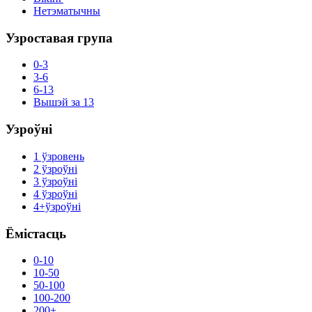
Нетэматычны
Узроставая група
0-3
3-6
6-13
Вышэй за 13
Узроўні
1 ўзровень
2 ўзроўні
3 ўзроўні
4 ўзроўні
4+ўзроўні
Ёмістасць
0-10
10-50
50-100
100-200
200+