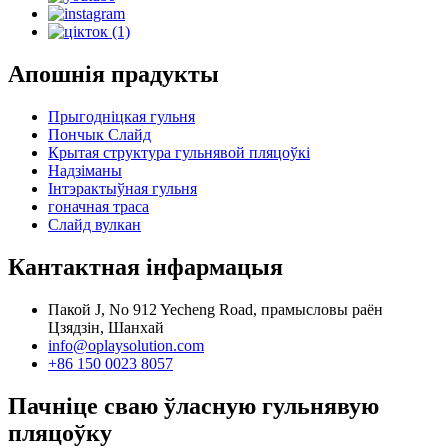
Апошнія прадукты
Прыгодніцкая гульня
Пончык Слайд
Крытая структура гульнявой пляцоўкі
Надзіманы
Інтэрактыўная гульня
гоначная траса
Слайд вулкан
Кантактная інфармацыя
Пакой J, No 912 Yecheng Road, прамысловы раён
Цзядзін, Шанхай
info@oplaysolution.com
+86 150 0023 8057
Пачніце сваю ўласную гульнявую
пляцоўку