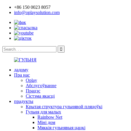
+86 150 0023 8057
info@oplaysolution.com
дадому
Пра нас
Oplay
Абслугоўванне
Працэс
Сістэма якасці
прадукты
Крытая структура гульнявой пляцоўкі
Гульня для малых
Rainbow Net
Міні дом
Мяккія гульнявыя цацкі