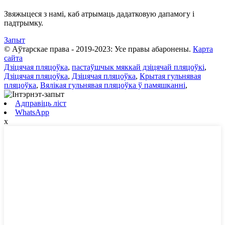
Звяжыцеся з намі, каб атрымаць дадатковую дапамогу і
падтрымку.
Запыт
© Аўтарскае права - 2019-2023: Усе правы абаронены.
Карта
сайта
Дзіцячая пляцоўка
,
пастаўшчык мяккай дзіцячай пляцоўкі
,
Дзіцячая пляцоўка
,
Дзіцячая пляцоўка
,
Крытая гульнявая
пляцоўка
,
Вялікая гульнявая пляцоўка ў памяшканні
,
Адправіць ліст
WhatsApp
x