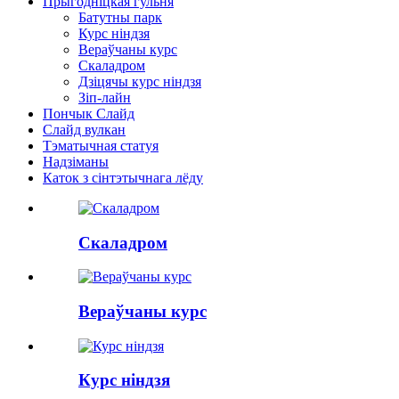
Прыгодніцкая гульня
Батутны парк
Курс ніндзя
Вераўчаны курс
Скаладром
Дзіцячы курс ніндзя
Зіп-лайн
Пончык Слайд
Слайд вулкан
Тэматычная статуя
Надзіманы
Каток з сінтэтычнага лёду
Скаладром
Вераўчаны курс
Курс ніндзя