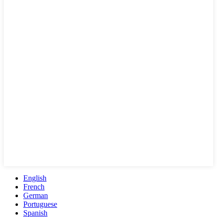
English
French
German
Portuguese
Spanish