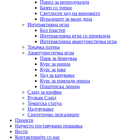
Панел за репродукција
Базен со топки
Светлосен ѕид на виножито
Игралиште за мали деца
Интерактивна игра
Бол бластер
Интерактивна игра со проекција
Интерактивна авантуристичка игра
Тркачка патека
Авантуристичка игра
Парк за брануваа
Курс за нинџа
Курс за јаже
Ѕид за качување
Курс за помлади нинџа
Поштенска линија
Слајд за крофна
Вулкан Слајд
Тематска статуа
Надувување
Синтетичко лизгалиште
Проекти
Најчесто поставувани прашања
Вести
Контактирајте со нас