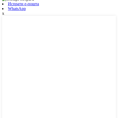
Испрати е-пошта
WhatsApp
x