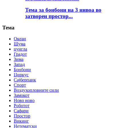
Тема за бонбони на 3 нивоа во
затворен простор...
Тема
Океан
Шума
џунгла
Градот
Зима
Запад
Бонбони
Циркус
Сајберпанк
Спорт
Воздухопловните сили
Замокот
Ново ново
Роботот
Сафари
Простор
Викинг
Нетематски