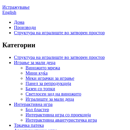
Истражување
English
Дома
Производи
Структура на игралиште во затворен простор
Категории
Структура на игралиште во затворен простор
Играње за мали деца
Виножито мрежа
Мини куќа
Меки играчки за играње
Панел за репродукција
Базен со топки
Светлосен ѕид на виножито
Игралиште за мали деца
Интерактивна игра
Бол бластер
Интерактивна игра со проекција
Интерактивна авантуристичка игра
Тркачка патека