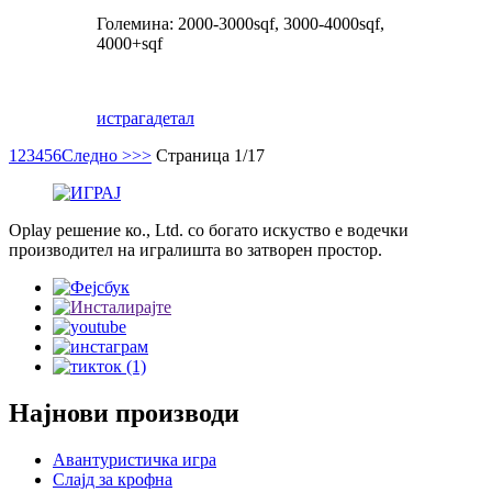
Големина: 2000-3000sqf, 3000-4000sqf,
4000+sqf
истрага
детал
1
2
3
4
5
6
Следно >
>>
Страница 1/17
Oplay решение ко., Ltd. со богато искуство е водечки
производител на игралишта во затворен простор.
Најнови производи
Авантуристичка игра
Слајд за крофна