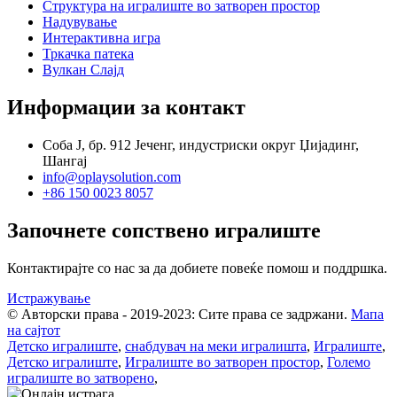
Структура на игралиште во затворен простор
Надувување
Интерактивна игра
Тркачка патека
Вулкан Слајд
Информации за контакт
Соба Ј, бр. 912 Јеченг, индустриски округ Џијадинг,
Шангај
info@oplaysolution.com
+86 150 0023 8057
Започнете сопствено игралиште
Контактирајте со нас за да добиете повеќе помош и поддршка.
Истражување
© Авторски права - 2019-2023: Сите права се задржани.
Мапа
на сајтот
Детско игралиште
,
снабдувач на меки игралишта
,
Игралиште
,
Детско игралиште
,
Игралиште во затворен простор
,
Големо
игралиште во затворено
,