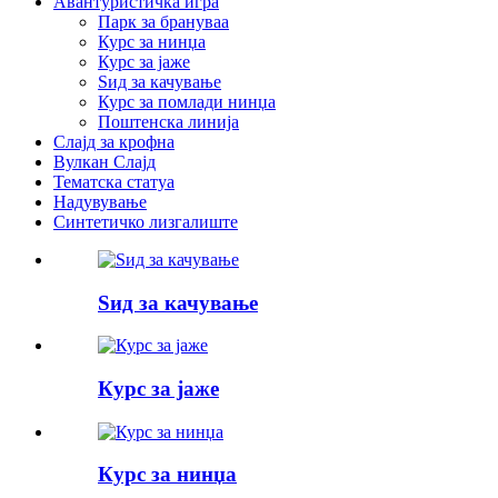
Авантуристичка игра
Парк за брануваа
Курс за нинџа
Курс за јаже
Ѕид за качување
Курс за помлади нинџа
Поштенска линија
Слајд за крофна
Вулкан Слајд
Тематска статуа
Надувување
Синтетичко лизгалиште
Ѕид за качување
Курс за јаже
Курс за нинџа