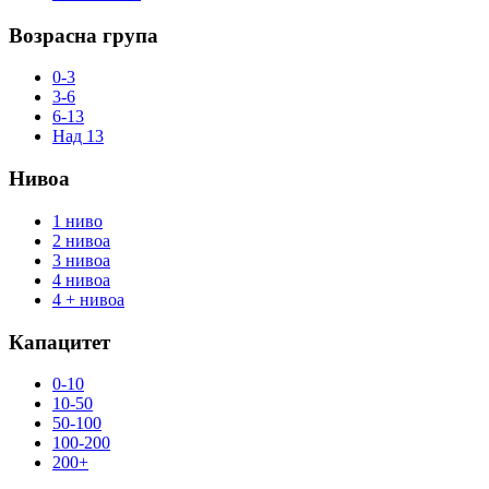
Возрасна група
0-3
3-6
6-13
Над 13
Нивоа
1 ниво
2 нивоа
3 нивоа
4 нивоа
4 + нивоа
Капацитет
0-10
10-50
50-100
100-200
200+