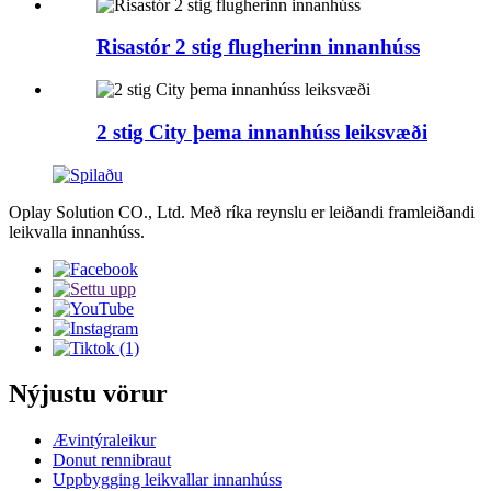
Risastór 2 stig flugherinn innanhúss
2 stig City þema innanhúss leiksvæði
Oplay Solution CO., Ltd. Með ríka reynslu er leiðandi framleiðandi
leikvalla innanhúss.
Nýjustu vörur
Ævintýraleikur
Donut rennibraut
Uppbygging leikvallar innanhúss