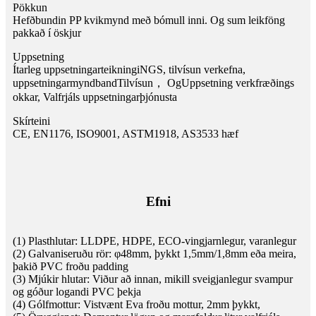
Pökkun
Hefðbundin PP kvikmynd með bómull inni. Og sum leikföng
pakkað í öskjur
Uppsetning
Ítarleg uppsetningarteikning
i
NGS, tilvísun verkefna,
uppsetningarmyndband
Tilvísun
，
Og
Uppsetning verkfræðings
okkar, Valfrjáls uppsetningarþjónusta
Skírteini
CE, EN1176, ISO9001, ASTM1918, AS3533 hæf
Efni
(1) Plasthlutar: LLDPE, HDPE, ECO-vingjarnlegur, varanlegur
(2) Galvaniseruðu rör: φ48mm, þykkt 1,5mm/1,8mm eða meira,
þakið PVC froðu padding
(3) Mjúkir hlutar: Viður að innan, mikill sveigjanlegur svampur
og góður logandi PVC þekja
(4) Gólfmottur: Vistvænt Eva froðu mottur, 2mm þykkt,