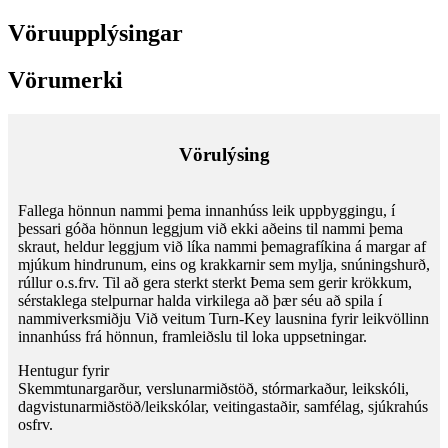
Vöruupplýsingar
Vörumerki
Vörulýsing
Fallega hönnun nammi þema innanhúss leik uppbyggingu, í
þessari góða hönnun leggjum við ekki aðeins til nammi þema
skraut, heldur leggjum við líka nammi þemagrafíkina á margar af
mjúkum hindrunum, eins og krakkarnir sem mylja, snúningshurð,
rúllur o.s.frv. Til að gera sterkt sterkt Þema sem gerir krökkum,
sérstaklega stelpurnar halda virkilega að þær séu að spila í
nammiverksmiðju Við veitum Turn-Key lausnina fyrir leikvöllinn
innanhúss frá hönnun, framleiðslu til loka uppsetningar.
Hentugur fyrir
Skemmtunargarður, verslunarmiðstöð, stórmarkaður, leikskóli,
dagvistunarmiðstöð/leikskólar, veitingastaðir, samfélag, sjúkrahús
osfrv.