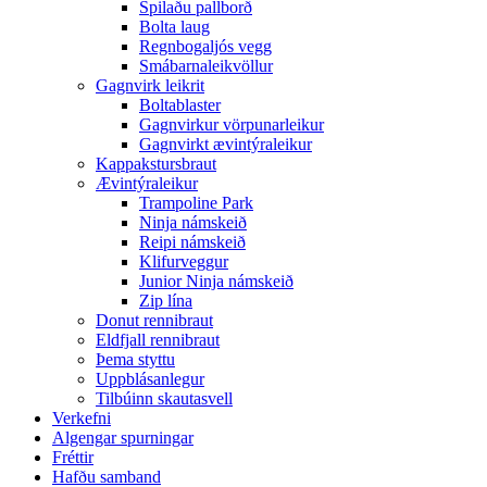
Spilaðu pallborð
Bolta laug
Regnbogaljós vegg
Smábarnaleikvöllur
Gagnvirk leikrit
Boltablaster
Gagnvirkur vörpunarleikur
Gagnvirkt ævintýraleikur
Kappakstursbraut
Ævintýraleikur
Trampoline Park
Ninja námskeið
Reipi námskeið
Klifurveggur
Junior Ninja námskeið
Zip lína
Donut rennibraut
Eldfjall rennibraut
Þema styttu
Uppblásanlegur
Tilbúinn skautasvell
Verkefni
Algengar spurningar
Fréttir
Hafðu samband