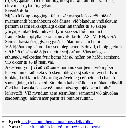
(5) Öryggisnet: Demantur lögun og margfaldur litur valfrjáls,
eldvarnar nylon öryggisnet
Sérsniðni: Já
Mjúka leik uppbyggingu felur í sér marga leiksvæði miða á
mismunandi barnahópum eða áhuga, við blandum yndislegum
þemum ásamt leikskipulagi okkar innanhúss til að skapa
yfirgripsmikið leikumhverfi fyrir krakka. Frá hönnun til
framleiðslu uppfylla þessi mannvirki kröfur ASTM, EN, CSA.
Sem er hæsta öryggis- og gæðastaðlar um allan heim.
Við bjóðum upp á nokkur venjuleg þemu fyrir val, einnig gætum
við búið til sérsniðið þema eftir sérþörfum. Vinsamlegast
athugaðu valkostina fyrir þemu hér að neðan og hafðu samband
við okkur til að fá fleiri val.
Ástæðan fyrir því að við sameinum nokkur þemu við mjúka
leikvöllinn er að bæta við skemmtilegri og sökktri reynslu fyrir
krakka, krökkum leiðist mjög auðveldlega ef þeir spila bara á
sameiginlegu leiksvæði. Stundum kallar fólk líka mjúkan leikvöll
óþekkan kastala, leiksvæði innanhúss og mjúkt sem innihélt
leiksvæði. Við myndum gera sérsniðna í samræmi við ákveðna
staðsetningu, nákvæmar þarfir frá rennibrautinni.
Fyrri:
2 stig nammi þema innanhúss leikvöllur
Næst:
2 stig innanhúss leikvöllur með Castle þema