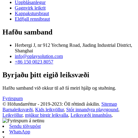
Uppblásanlegur
Gagnvirk leikrit
Kappakstursbraut
Eldfjall rennibraut
Hafðu samband
Herbergi J, nr 912 Yecheng Road, Jiading Industrial District,
Shanghai
info@oplaysolution.com
+86 150 0023 8057
Byrjaðu þitt eigið leiksvæði
Hafðu samband við okkur til að fá meiri hjálp og stuðning.
Fyrirspurn
© Höfundarréttur - 2019-2023: Öll réttindi áskilin.
Sitemap
Barnaleiksvæði
,
Kids leikvöllur
,
Stór innandyra playrgound
,
Leikvöllur
,
mjúkur birgir leikvalla
,
Leiksvæði innanhúss
,
Sendu tölvupóst
WhatsApp
x