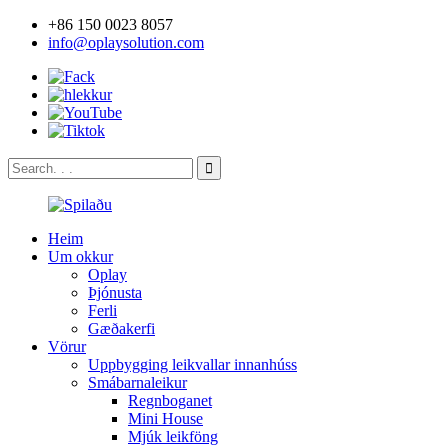
+86 150 0023 8057
info@oplaysolution.com
Heim
Um okkur
Oplay
Þjónusta
Ferli
Gæðakerfi
Vörur
Uppbygging leikvallar innanhúss
Smábarnaleikur
Regnboganet
Mini House
Mjúk leikföng