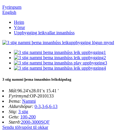
Fyrirspurn
English
Heim
Vörur
Uppbygging leikvallar innanhúss
3 stig nammi þema innanhúss leikskipulag
Mál:
96.24'x28.01′x 15.41 ′
Fyrirmynd:
OP-2010133
Þema:
Nammi
Aldurshópur:
0-3
,
3-6
,
6-13
Stig:
3 stig
Getu:
100-200
Stærð:
2000-3000SQF
Sendu tölvupóst til okkar