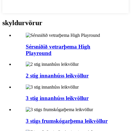
skyldur
vörur
Sérsniðið vetrarþema High
Playround
2 stig innanhúss leikvöllur
3 stig innanhúss leikvöllur
3 stigs frumskógarþema leikvöllur