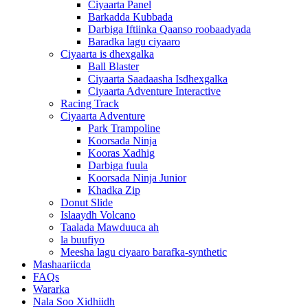
Ciyaarta Panel
Barkadda Kubbada
Darbiga Iftiinka Qaanso roobaadyada
Baradka lagu ciyaaro
Ciyaarta is dhexgalka
Ball Blaster
Ciyaarta Saadaasha Isdhexgalka
Ciyaarta Adventure Interactive
Racing Track
Ciyaarta Adventure
Park Trampoline
Koorsada Ninja
Kooras Xadhig
Darbiga fuula
Koorsada Ninja Junior
Khadka Zip
Donut Slide
Islaaydh Volcano
Taalada Mawduuca ah
la buufiyo
Meesha lagu ciyaaro barafka-synthetic
Mashaariicda
FAQs
Wararka
Nala Soo Xidhiidh