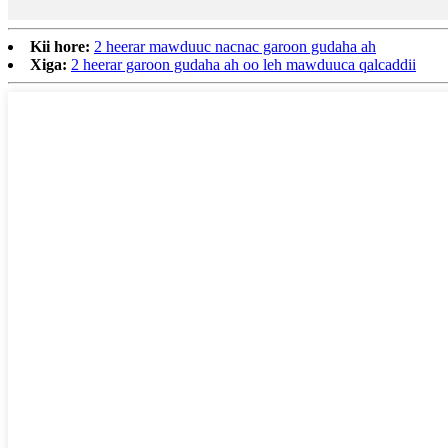
Kii hore:
2 heerar mawduuc nacnac garoon gudaha ah
Xiga:
2 heerar garoon gudaha ah oo leh mawduuca qalcaddii