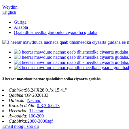
Weydiin
English
Guriga
Alaabta
Qaab dhismeedka garoonka ciyaaraha gudaha
3 heerar mawduuc nacnac qaabdhismeedka ciyaarta gudaha
Cabirka:
96.24'X28.01′x 15.41′′
Qaabka:
OP-2020133
Dulucda:
Nacnac
Kooxda da'da:
0-3
,
3-6
,
6-13
Heerarka:
3 heerar
Awoodda:
100-200
Cabbirka:
2000-3000sqf
Email noogu soo dir