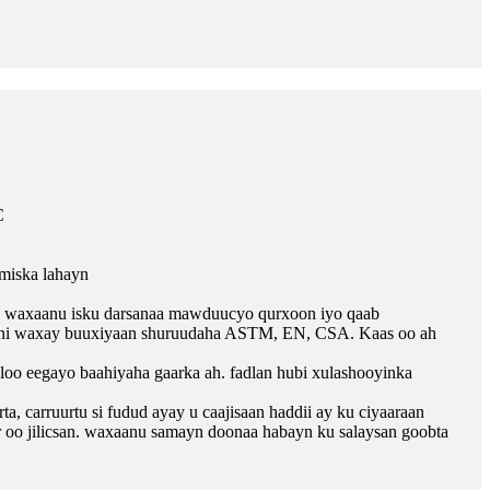
C
miska lahayn
a, waxaanu isku darsanaa mawduucyo qurxoon iyo qaab
babkani waxay buuxiyaan shuruudaha ASTM, EN, CSA. Kaas oo ah
oo eegayo baahiyaha gaarka ah. fadlan hubi xulashooyinka
, carruurtu si fudud ayay u caajisaan haddii ay ku ciyaaraan
ar oo jilicsan. waxaanu samayn doonaa habayn ku salaysan goobta