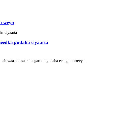
 u weyn
eedka gudaha ciyaarta
i ah waa soo saaraha garoon gudaha ee ugu horreeya.