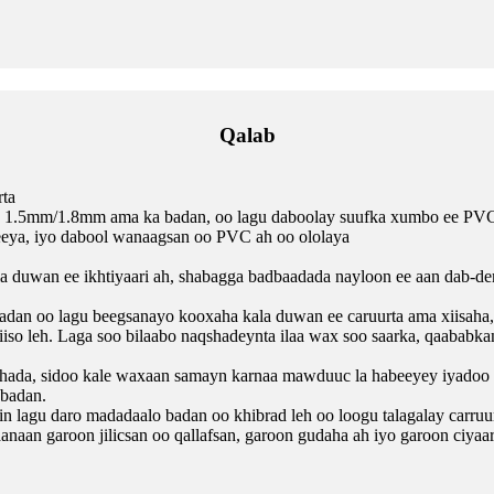
Qalab
rta
y 1.5mm/1.8mm ama ka badan, oo lagu daboolay suufka xumbo ee PV
reeya, iyo dabool wanaagsan oo PVC ah oo ololaya
 duwan ee ikhtiyaari ah, shabagga badbaadada nayloon ee aan dab-de
badan oo lagu beegsanayo kooxaha kala duwan ee caruurta ama xiisah
 xiiso leh. Laga soo bilaabo naqshadeynta ilaa wax soo saarka, qaa
ada, sidoo kale waxaan samayn karnaa mawduuc la habeeyey iyadoo l
 badan.
lagu daro madadaalo badan oo khibrad leh oo loogu talagalay carruurta
naan garoon jilicsan oo qallafsan, garoon gudaha ah iyo garoon ciya