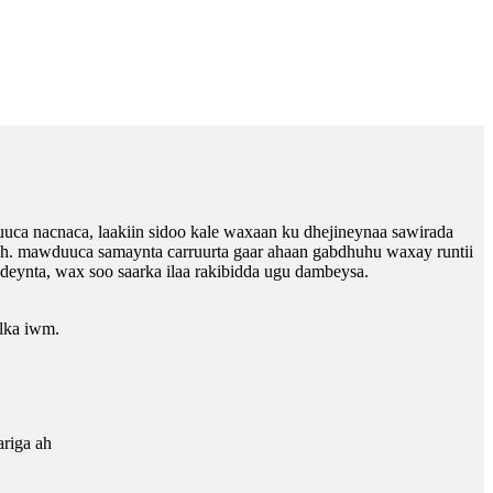
ca nacnaca, laakiin sidoo kale waxaan ku dhejineynaa sawirada
leh. mawduuca samaynta carruurta gaar ahaan gabdhuhu waxay runtii
deynta, wax soo saarka ilaa rakibidda ugu dambeysa.
lka iwm.
ariga ah