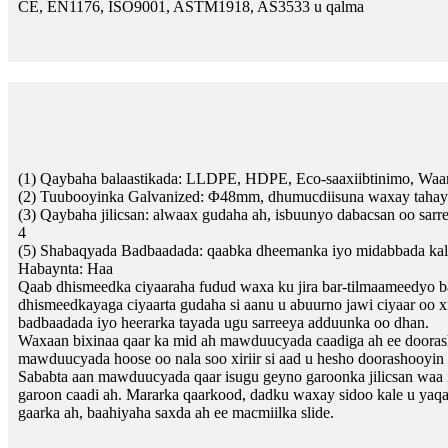
CE, EN1176, ISO9001, ASTM1918, AS3533 u qalma
(1) Qaybaha balaastikada: LLDPE, HDPE, Eco-saaxiibtinimo, Waa
(2) Tuubooyinka Galvanized: Φ48mm, dhumucdiisuna waxay taha
(3) Qaybaha jilicsan: alwaax gudaha ah, isbuunyo dabacsan oo sar
4
(5) Shabaqyada Badbaadada: qaabka dheemanka iyo midabbada kala
Habaynta: Haa
Qaab dhismeedka ciyaaraha fudud waxa ku jira bar-tilmaameedyo 
dhismeedkayaga ciyaarta gudaha si aanu u abuurno jawi ciyaar oo
badbaadada iyo heerarka tayada ugu sarreeya adduunka oo dhan.
Waxaan bixinaa qaar ka mid ah mawduucyada caadiga ah ee doorash
mawduucyada hoose oo nala soo xiriir si aad u hesho doorashooyin
Sababta aan mawduucyada qaar isugu geyno garoonka jilicsan waa in 
garoon caadi ah. Mararka qaarkood, dadku waxay sidoo kale u yaqaa
gaarka ah, baahiyaha saxda ah ee macmiilka slide.