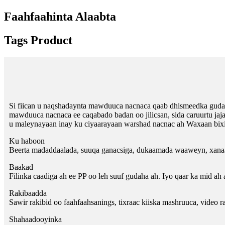
Faahfaahinta Alaabta
Tags Product
Si fiican u naqshadaynta mawduuca nacnaca qaab dhismeedka gudah
mawduuca nacnaca ee caqabado badan oo jilicsan, sida caruurtu ja
u maleynayaan inay ku ciyaarayaan warshad nacnac ah Waxaan bixin
Ku haboon
Beerta madaddaalada, suuqa ganacsiga, dukaamada waaweyn, xanaa
Baakad
Filinka caadiga ah ee PP oo leh suuf gudaha ah. Iyo qaar ka mid ah 
Rakibaadda
Sawir rakibid oo faahfaahsan
i
ngs, tixraac kiiska mashruuca, video r
Shahaadooyinka