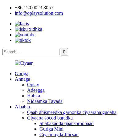
+86 150 0023 8057
info@oplaysolution.com
Guriga
Annaga
Oplay
Adeegga
Habka
Nidaamka Tayada
Alaabta
Qaab dhismeedka garoonka ciyaaraha gudaha
Ciyaarta socod baradka
Shabakadda qaansoroobaad
Guriga Mini
Ciyaartoyda Jilicsan