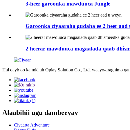
3-heer garoonka mawduuca Jungle
Garoonka ciyaaraha gudaha ee 2 heer aad
2 heerar mawduuca magaalada qaab dhism
Hal qayb oo ka mid ah Oplay Solution Co., Ltd. waayo-aragnimo qan
Alaabihii ugu dambeeyay
Ciyaarta Adventure