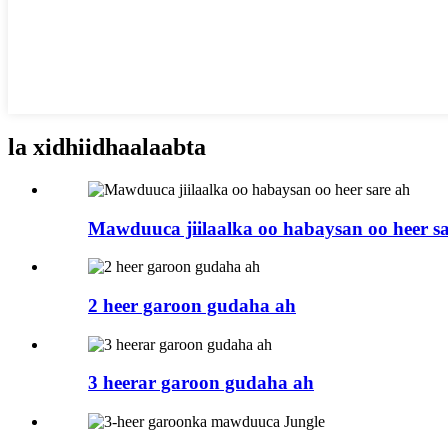
la xidhiidha
alaabta
Mawduuca jiilaalka oo habaysan oo heer s
2 heer garoon gudaha ah
3 heerar garoon gudaha ah