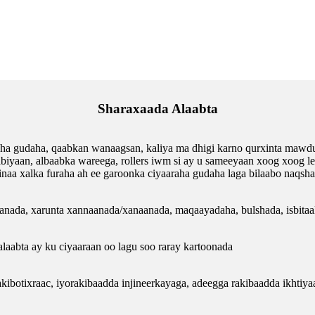
Sharaxaada Alaabta
a gudaha, qaabkan wanaagsan, kaliya ma dhigi karno qurxinta mawduu
jabiyaan, albaabka wareega, rollers iwm si ay u sameeyaan xoog xoog 
aa xalka furaha ah ee garoonka ciyaaraha gudaha laga bilaabo naqsha
nada, xarunta xannaanada/xanaanada, maqaayadaha, bulshada, isbitaa
alaabta ay ku ciyaaraan oo lagu soo raray kartoonada
akibo
tixraac
,
iyo
rakibaadda injineerkayaga, adeegga rakibaadda ikhtiya