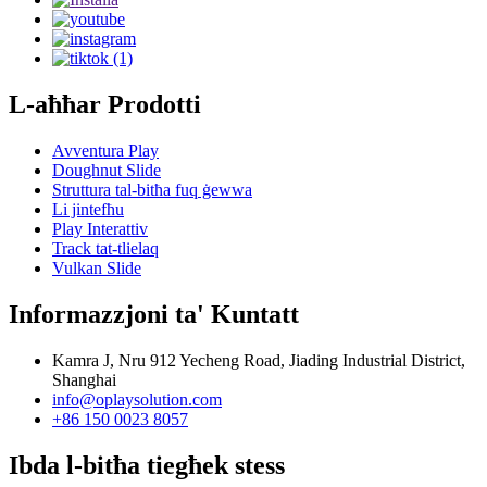
L-aħħar Prodotti
Avventura Play
Doughnut Slide
Struttura tal-bitħa fuq ġewwa
Li jintefħu
Play Interattiv
Track tat-tlielaq
Vulkan Slide
Informazzjoni ta' Kuntatt
Kamra J, Nru 912 Yecheng Road, Jiading Industrial District,
Shanghai
info@oplaysolution.com
+86 150 0023 8057
Ibda l-bitħa tiegħek stess