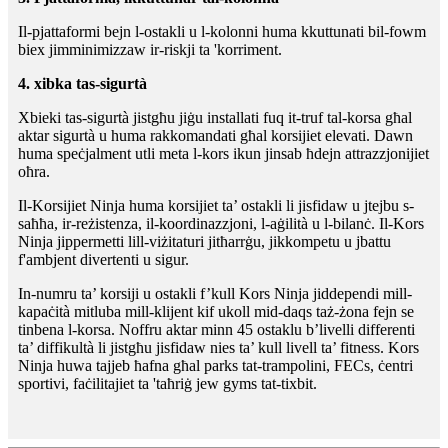
Il-pjattaformi bejn l-ostakli u l-kolonni huma kkuttunati bil-fowm
biex jimminimizzaw ir-riskji ta 'korriment.
4. xibka tas-sigurtà
Xbieki tas-sigurtà jistgħu jiġu installati fuq it-truf tal-korsa għal
aktar sigurtà u huma rakkomandati għal korsijiet elevati. Dawn
huma speċjalment utli meta l-kors ikun jinsab ħdejn attrazzjonijiet
oħra.
Il-Korsijiet Ninja huma korsijiet ta’ ostakli li jisfidaw u jtejbu s-
saħħa, ir-reżistenza, il-koordinazzjoni, l-aġilità u l-bilanċ. Il-Kors
Ninja jippermetti lill-viżitaturi jitħarrġu, jikkompetu u jbattu
f'ambjent divertenti u sigur.
In-numru ta’ korsiji u ostakli f’kull Kors Ninja jiddependi mill-
kapaċità mitluba mill-klijent kif ukoll mid-daqs taż-żona fejn se
tinbena l-korsa. Noffru aktar minn 45 ostaklu b’livelli differenti
ta’ diffikultà li jistgħu jisfidaw nies ta’ kull livell ta’ fitness. Kors
Ninja huwa tajjeb ħafna għal parks tat-trampolini, FECs, ċentri
sportivi, faċilitajiet ta 'taħriġ jew gyms tat-tixbit.