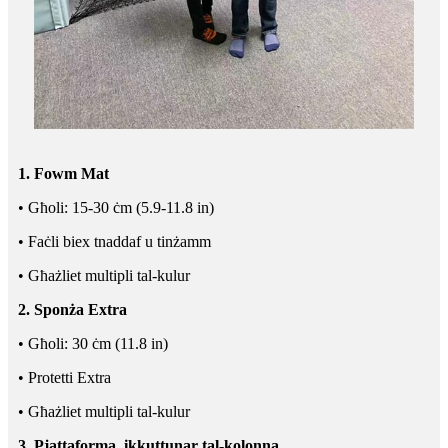
1. Fowm Mat
• Għoli: 15-30 ċm (5.9-11.8 in)
• Faċli biex tnaddaf u tinżamm
• Għażliet multipli tal-kulur
2. Sponża Extra
• Għoli: 30 ċm (11.8 in)
• Protetti Extra
• Għażliet multipli tal-kulur
3. Pjattaforma, ikkuttunar tal-kolonna