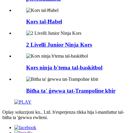
Kors tal-Ħabel
2 Livelli Junior Ninja Kors
Kors ninja b'tema tal-baskitbol
Bitħa ta' ġewwa tat-Trampoline kbir
Oplay soluzzjoni ko., Ltd. b'esperjenza rikka hija l-manifattur tal-
bitħa ta 'ġewwa ewlieni.