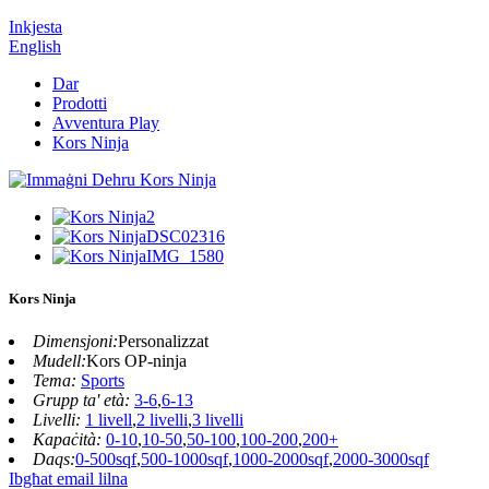
Inkjesta
English
Dar
Prodotti
Avventura Play
Kors Ninja
Kors Ninja
Dimensjoni:
Personalizzat
Mudell:
Kors OP-ninja
Tema:
Sports
Grupp ta' età:
3-6
,
6-13
Livelli:
1 livell
,
2 livelli
,
3 livelli
Kapaċità:
0-10
,
10-50
,
50-100
,
100-200
,
200+
Daqs:
0-500sqf
,
500-1000sqf
,
1000-2000sqf
,
2000-3000sqf
Ibgħat email lilna