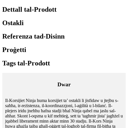
Dettall tal-Prodott
Ostakli
Referenza tad-Disinn
Proġetti
Tags tal-Prodott
Dwar
Il-Korsijiet Ninja huma korsijiet ta’ ostakli li jisfidaw u jtejbu s-
saħħa, ir-reżistenza, il-koordinazzjoni, l-aġilità u l-bilanċ. Il-
plejers iridu jneħħu ħafna stadji bħal Ninja qabel ma jaslu sal-
aħħar. Skont l-oqsma u kif meħtieġ, sett ta 'tagħmir jista' jagħżel u
jqabbel liberament minn aktar minn 30 stadju. Il-Kors Ninja
huwa għażla tajba għall-oġġett tal-logħob tal-firma fil-bitħa ta