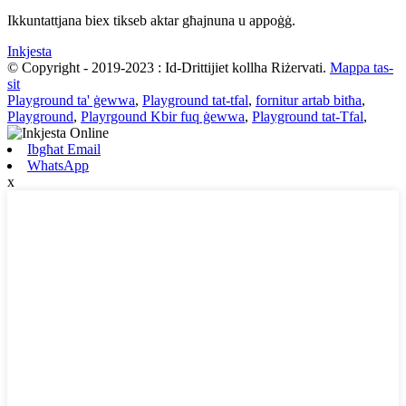
Ikkuntattjana biex tikseb aktar għajnuna u appoġġ.
Inkjesta
© Copyright - 2019-2023 : Id-Drittijiet kollha Riżervati.
Mappa tas-
sit
Playground ta' ġewwa
,
Playground tat-tfal
,
fornitur artab bitħa
,
Playground
,
Playrgound Kbir fuq ġewwa
,
Playground tat-Tfal
,
Ibgħat Email
WhatsApp
x