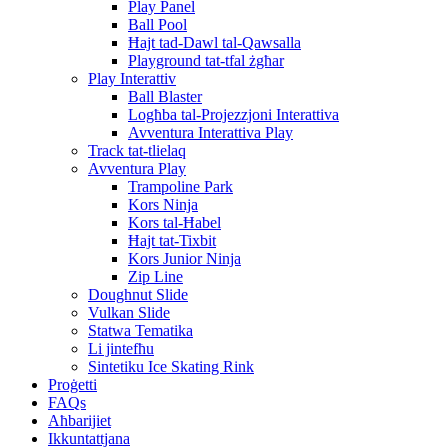
Play Panel
Ball Pool
Ħajt tad-Dawl tal-Qawsalla
Playground tat-tfal żgħar
Play Interattiv
Ball Blaster
Logħba tal-Projezzjoni Interattiva
Avventura Interattiva Play
Track tat-tlielaq
Avventura Play
Trampoline Park
Kors Ninja
Kors tal-Ħabel
Ħajt tat-Tixbit
Kors Junior Ninja
Zip Line
Doughnut Slide
Vulkan Slide
Statwa Tematika
Li jintefħu
Sintetiku Ice Skating Rink
Proġetti
FAQs
Aħbarijiet
Ikkuntattjana