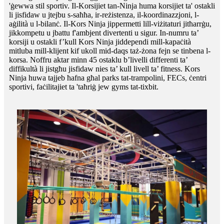
'ġewwa stil sportiv. Il-Korsijiet tan-Ninja huma korsijiet ta' ostakli
li jisfidaw u jtejbu s-saħħa, ir-reżistenza, il-koordinazzjoni, l-
aġilità u l-bilanċ. Il-Kors Ninja jippermetti lill-viżitaturi jitħarrġu,
jikkompetu u jbattu f'ambjent divertenti u sigur. In-numru ta’
korsiji u ostakli f’kull Kors Ninja jiddependi mill-kapaċità
mitluba mill-klijent kif ukoll mid-daqs taż-żona fejn se tinbena l-
korsa. Noffru aktar minn 45 ostaklu b’livelli differenti ta’
diffikultà li jistgħu jisfidaw nies ta’ kull livell ta’ fitness. Kors
Ninja huwa tajjeb ħafna għal parks tat-trampolini, FECs, ċentri
sportivi, faċilitajiet ta 'taħriġ jew gyms tat-tixbit.