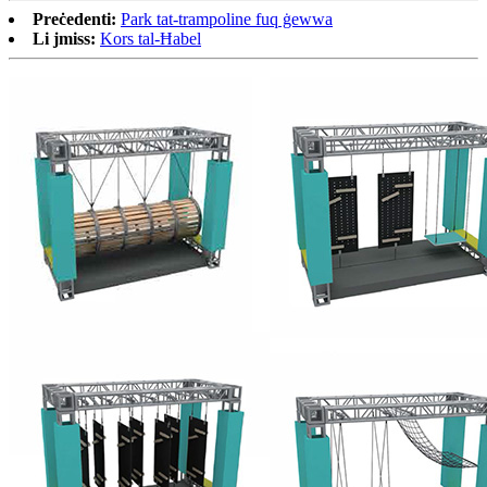
Preċedenti:
Park tat-trampoline fuq ġewwa
Li jmiss:
Kors tal-Ħabel