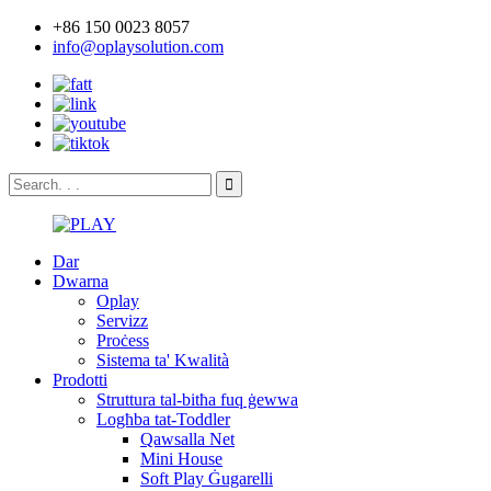
+86 150 0023 8057
info@oplaysolution.com
Dar
Dwarna
Oplay
Servizz
Proċess
Sistema ta' Kwalità
Prodotti
Struttura tal-bitħa fuq ġewwa
Logħba tat-Toddler
Qawsalla Net
Mini House
Soft Play Ġugarelli