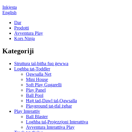
Inkjesta
English
Dar
Prodotti
Avventura Play
Kors Ninja
Kategoriji
Struttura tal-bitħa fuq ġewwa
Logħba tat-Toddler
Qawsalla Net
Mini House
Soft Play Ġugarelli
Play Panel
Ball Pool
Ħajt tad-Dawl tal-Qawsalla
Playground tat-tfal żgħar
Play Interattiv
Ball Blaster
Logħba tal-Projezzjoni Interattiva
Avventura Interattiva Play