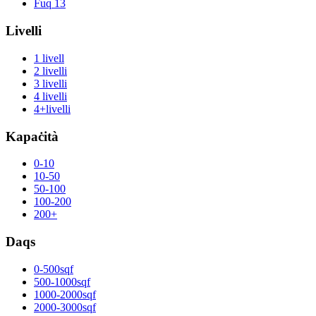
Fuq 13
Livelli
1 livell
2 livelli
3 livelli
4 livelli
4+livelli
Kapaċità
0-10
10-50
50-100
100-200
200+
Daqs
0-500sqf
500-1000sqf
1000-2000sqf
2000-3000sqf