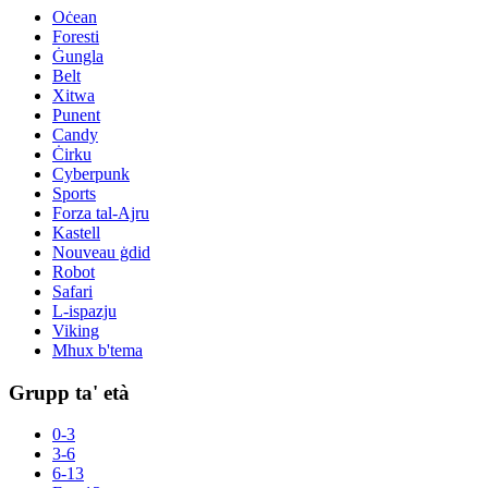
Oċean
Foresti
Ġungla
Belt
Xitwa
Punent
Candy
Ċirku
Cyberpunk
Sports
Forza tal-Ajru
Kastell
Nouveau ġdid
Robot
Safari
L-ispazju
Viking
Mhux b'tema
Grupp ta' età
0-3
3-6
6-13