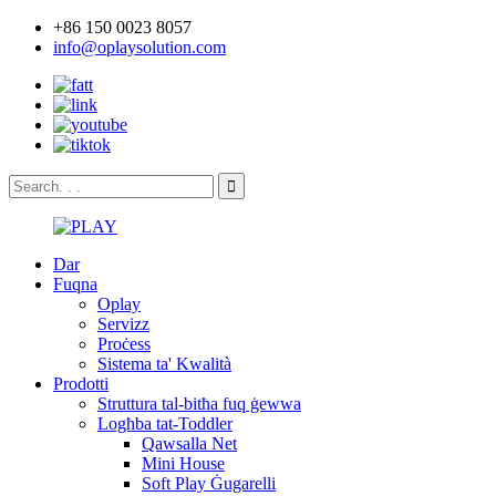
+86 150 0023 8057
info@oplaysolution.com
Dar
Fuqna
Oplay
Servizz
Proċess
Sistema ta' Kwalità
Prodotti
Struttura tal-bitħa fuq ġewwa
Logħba tat-Toddler
Qawsalla Net
Mini House
Soft Play Ġugarelli