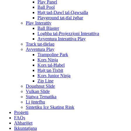
Play Panel
Ball Pool
Ħajt tad-Dawl tal-Qawsalla
Playground tat-tfal żgħar
Play Interattiv
Ball Blaster
Logħba tal-Projezzjoni Interattiva
Avventura Interattiva Play
Track tat-tlielaq
Avventura Play
Trampoline Park
Kors Ninja
Kors tal-Ħabel
Ħajt tat-Tixbit
Kors Junior Ninja
Zip Line
Doughnut Slide
Vulkan Slide
Statwa Tematika
Li jintefħu
Sintetiku Ice Skating Rink
Proġetti
FAQs
Aħbarijiet
Ikkuntatjana