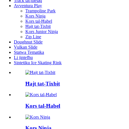
Track tat-tlielaq
Avventura Play
Trampoline Park
Kors Ninja
Kors tal-Ħabel
Ħajt tat-Tixbit
Kors Junior Ninja
Zip Line
Doughnut Slide
Vulkan Slide
Statwa Tematika
Li jintefħu
Sintetiku Ice Skating Rink
Ħajt tat-Tixbit
Kors tal-Ħabel
Kors Ninja