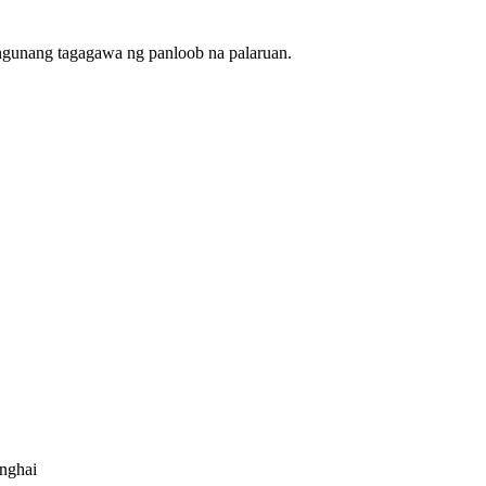
ngunang tagagawa ng panloob na palaruan.
anghai