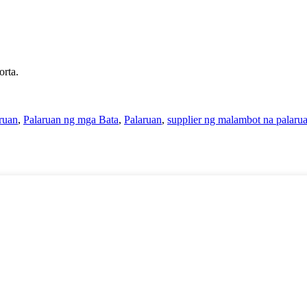
orta.
ruan
,
Palaruan ng mga Bata
,
Palaruan
,
supplier ng malambot na palaru