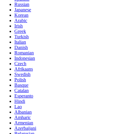
Russian
Japanese
Korean
Arabic
Irish
Greek
Turkish
Italian
Danish
Romanian
Indonesian
Czech
Afrikaans
Swedish
Polish
Basque
Catalan
Esperanto
Hindi
Lao
Albanian
Amharic
Armenian
Azerbaijani
Belarusian