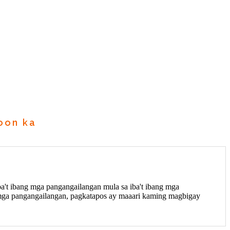
oon ka
ba't ibang mga pangangailangan mula sa iba't ibang mga
g mga pangangailangan, pagkatapos ay maaari kaming magbigay