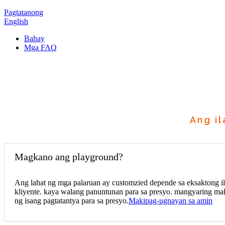
Pagtatanong
English
Bahay
Mga FAQ
Ang i
Magkano ang playground?
Ang lahat ng mga palaruan ay customzied depende sa eksaktong ila
kliyente. kaya walang panuntunan para sa presyo. mangyaring ma
ng isang pagtatantya para sa presyo.
Makipag-ugnayan sa amin