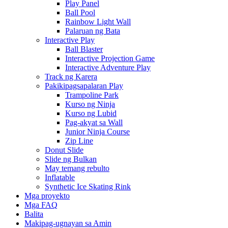
Play Panel
Ball Pool
Rainbow Light Wall
Palaruan ng Bata
Interactive Play
Ball Blaster
Interactive Projection Game
Interactive Adventure Play
Track ng Karera
Pakikipagsapalaran Play
Trampoline Park
Kurso ng Ninja
Kurso ng Lubid
Pag-akyat sa Wall
Junior Ninja Course
Zip Line
Donut Slide
Slide ng Bulkan
May temang rebulto
Inflatable
Synthetic Ice Skating Rink
Mga proyekto
Mga FAQ
Balita
Makipag-ugnayan sa Amin