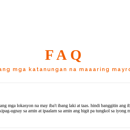
FAQ
lang mga katanungan na maaaring mayr
ng mga lokasyon na may iba't ibang laki at taas. hindi banggitin ang i
kipag-ugnay sa amin at ipaalam sa amin ang higit pa tungkol sa iyon