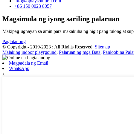
info@oplaysolution.com
+86 150 0023 8057
Magsimula ng iyong sariling palaruan
Makipag-ugnayan sa amin para makakuha ng higit pang tulong at sup
Pagtatanong
© Copyright - 2019-2023 : All Rights Reserved.
Sitemap
Malaking indoor playrgound
,
Palaruan ng mga Bata
,
Panloob na Pala
Magpadala ng Email
WhatsApp
x